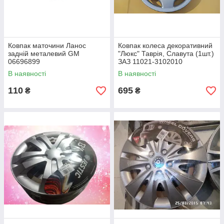
Ковпак маточини Ланос
Ковпак колеса декоративний
задній металевий GM
"Люкс" Таврія, Славута (1шт.)
06696899
ЗАЗ 11021-3102010
В наявності
В наявності
110
695
₴
₴