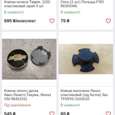
Ковпак колеса Таврія, 1102
Сенс,(1 шт.) Польща FSO
пластиковий сірий 4 шт.
96304346
В наявності
В наявності
695
75
₴/комплект
₴
Ковпак литого диска
Ковпак маточини Ланос
Авео,Лачетті,Такума, Матез
пластиковий (під болти) Заз
GM 96452311
TF69Y0-3102010
Під замовлення
В наявності
545
65
₴
₴