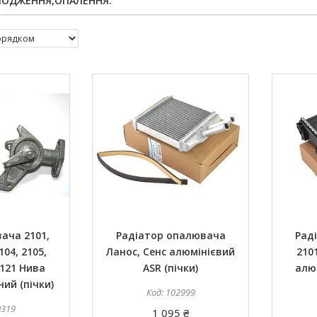
ЛОДЖЕННЯ,ОПАЛЕННЯ.
ача 2101,
Радіатор опалювача
Рад
104, 2105,
Ланос, Сенс алюмінієвий
2101
2121 Нива
ASR (пічки)
алю
ий (пічки)
102999
0319
1 095 ₴