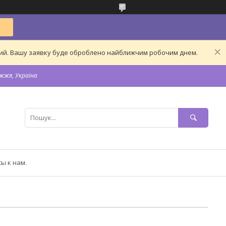
дний. Вашу заявку буде оброблено найближчим робочим днем.
жжя, Україна
ы к нам.