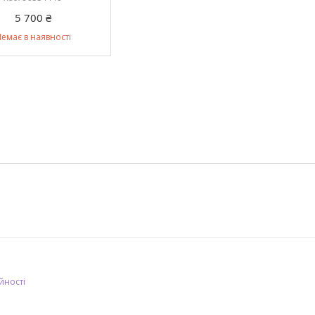
5 700 ₴
емає в наявності
йності