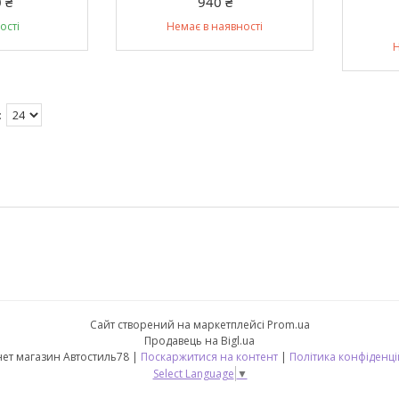
 ₴
940 ₴
ості
Немає в наявності
Н
Сайт створений на маркетплейсі
Prom.ua
Продавець на Bigl.ua
Інтернет магазин Автостиль78 |
Поскаржитися на контент
|
Політика конфіденці
Select Language
▼