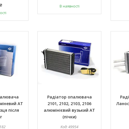
₴
В наявності
ості
палювача
Радіатор опалювача
Рад
міневий AT
2101, 2102, 2103, 2106
Ланос
зця після
алюмінієвий вузький АТ
г
(пічки)
182
49954