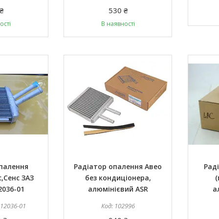
₴
530 ₴
ості
В наявності
опалення
Радіатор опалення Авео
Рад
с,Сенс ЗАЗ
без кондиціонера,
(
2036-01
алюмінієвий ASR
а
612036-01
102996