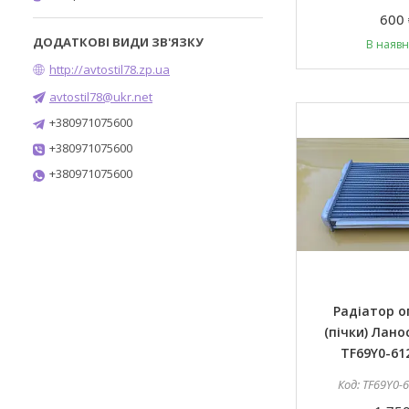
600 
В наявн
http://avtostil78.zp.ua
avtostil78@ukr.net
+380971075600
+380971075600
+380971075600
Радіатор 
(пічки) Лано
TF69Y0-61
TF69Y0-