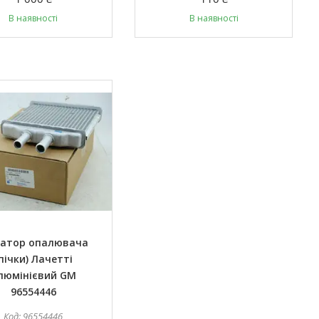
В наявності
В наявності
іатор опалювача
пічки) Лачетті
люмінієвий GM
96554446
96554446