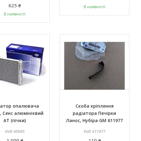
625 ₴
В наявності
В наявності
іатор опалювача
Скоба кріплення
, Сенс алюмінієвий
радіатора Печірки
АТ (пічки)
Ланос, Нубіра GM 611977
60045
611977
1 000 ₴
110 ₴