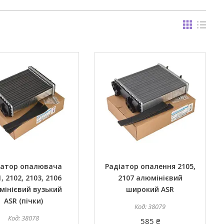
іатор опалювача
Радіатор опалення 2105,
, 2102, 2103, 2106
2107 алюмінієвий
мінієвий вузький
широкий ASR
ASR (пічки)
38079
38078
585 ₴