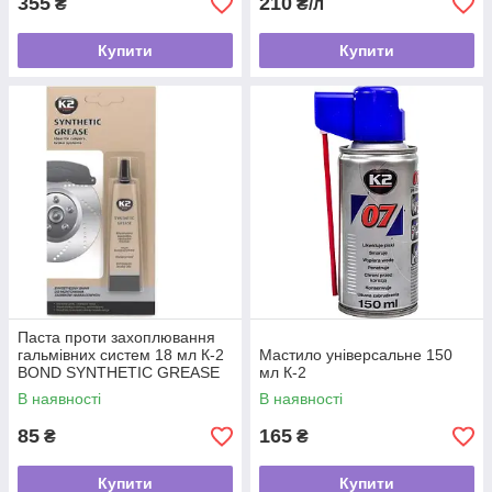
355
210
₴
₴/л
Купити
Купити
Паста проти захоплювання
гальмівних систем 18 мл К-2
Мастило універсальне 150
BOND SYNTHETIC GREASE
мл К-2
В наявності
В наявності
85
165
₴
₴
Купити
Купити