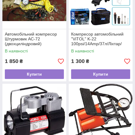
Автомобільний компресор
Компресор автомобільний
Штурмовик АС-72
"ViTOL" K-22
(двохциліндровий)
100psi/14Amp/37л/Ліхтар/
Автостоп
В наявності
В наявності
1 850
1 300
₴
₴
Купити
Купити