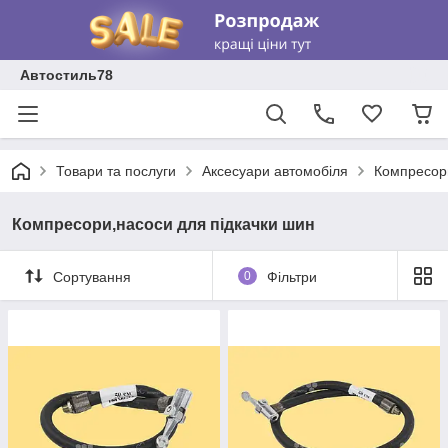
Автостиль78
Товари та послуги
Аксесуари автомобіля
Компресори
Компресори,насоси для підкачки шин
Сортування
0
Фільтри