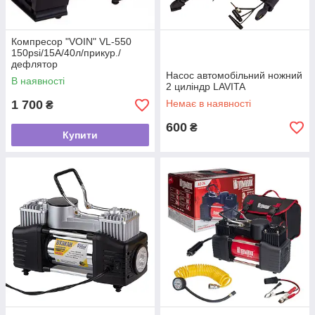
Компресор "VOIN" VL-550
150psi/15A/40л/прикур./
дефлятор
Насос автомобільний ножний
В наявності
2 циліндр LAVITA
1 700
Немає в наявності
₴
600
₴
Купити