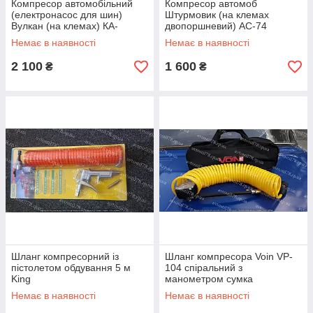
Компресор автомобільний
Компресор автомоб
(електронасос для шин)
Штурмовик (на клемах
Вулкан (на клемах) КА-
двопоршневий) AC-74
В12122
150psi/15Amp/85л/2
Немає в наявності
Немає в наявності
циліндри/PU шланг 5,0 м з
дефлятором
2 100
1 600
₴
₴
Шланг компресорний із
Шланг компресора Voin VP-
пістолетом обдування 5 м
104 спіральний з
King
манометром сумка
Немає в наявності
Немає в наявності