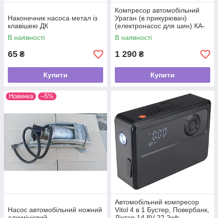
Компресор автомобільний
Наконечник насоса метал із
Ураган (в прикурювач)
клавішею ДК
(електронасос для шин) КА-
У12040
В наявності
В наявності
65
1 290
₴
₴
Купити
Купити
Новинка
–5%
Автомобільний компресор
Насос автомобільний ножний
Vitol 4 в 1 Бустер, Повербанк,
алюмінієвий
Ліхтар 14.8V 22.2wh