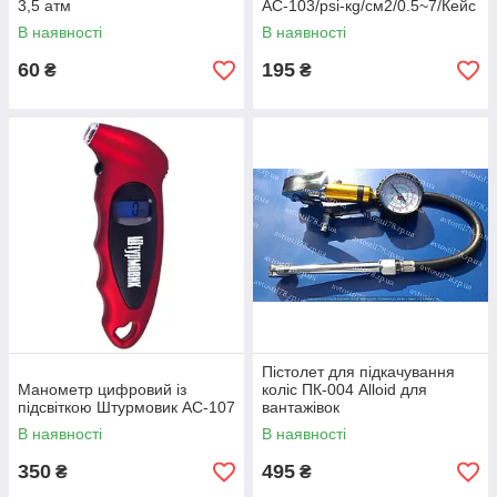
3,5 атм
АС-103/psi-кg/см2/0.5~7/Кейс
В наявності
В наявності
60
195
₴
₴
Пістолет для підкачування
Манометр цифровий із
коліс ПК-004 Alloid для
підсвіткою Штурмовик АС-107
вантажівок
В наявності
В наявності
350
495
₴
₴