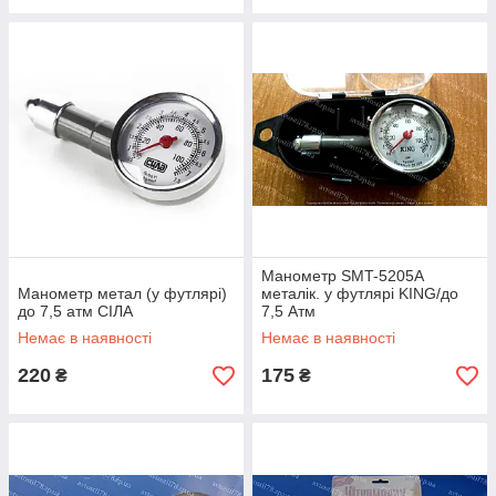
Манометр SMT-5205A
Манометр метал (у футлярі)
металік. у футлярі KING/до
до 7,5 атм СІЛА
7,5 Атм
Немає в наявності
Немає в наявності
220
175
₴
₴