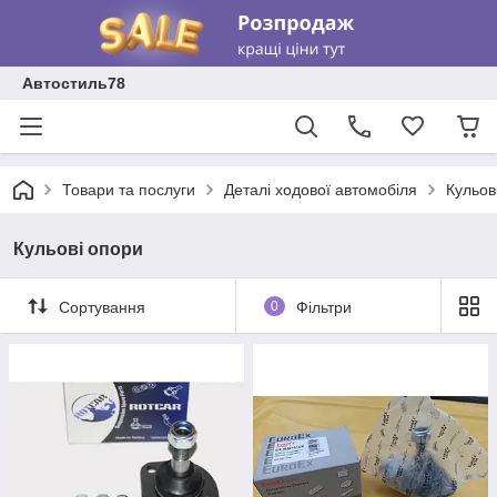
Автостиль78
Товари та послуги
Деталі ходової автомобіля
Кульов
Кульові опори
Сортування
0
Фільтри