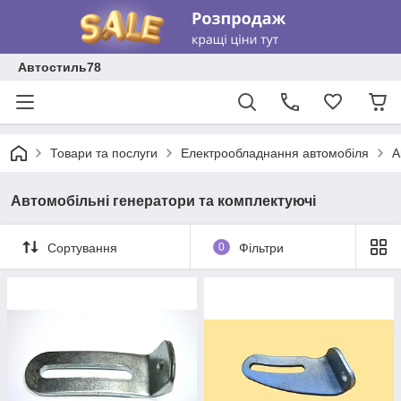
Автостиль78
Товари та послуги
Електрообладнання автомобіля
А
Автомобільні генератори та комплектуючі
Сортування
0
Фільтри