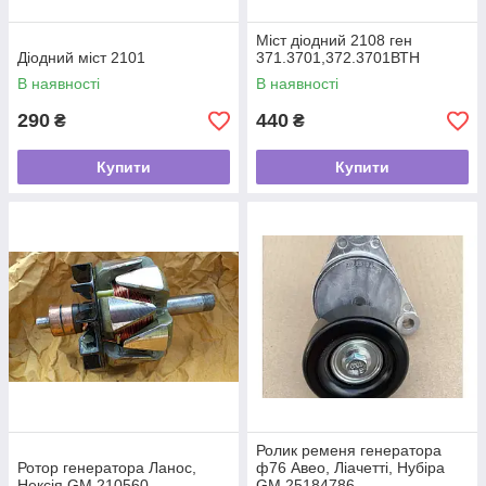
Міст діодний 2108 ген
Діодний міст 2101
371.3701,372.3701ВТН
В наявності
В наявності
290
440
₴
₴
Купити
Купити
Ролик ременя генератора
Ротор генератора Ланос,
ф76 Авео, Ліачетті, Нубіра
Нексія GM 210560
GM 25184786