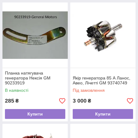
Планка натягувача
генератора Нексія GM
Якір генератора 85 А Ланос,
90233919
Авео, Лічетті GM 93740749
В наявності
Під замовлення
285
3 000
₴
₴
Купити
Купити