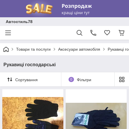
Автостиль78
Товари та послуги
Аксесуари автомобіля
Рукавиці г
Рукавиці господарські
Сортування
0
Фільтри