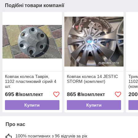
Подібні товари компанії
Ковпак колеса Таврія,
Ковпак колеса 14 JESTIC
Трим
1102 пластиковий сірий 4
STORM (комплект)
1102
шт.
(ком
695
865
200
₴/комплект
₴/комплект
Купити
Купити
Про нас
100% позитивних з 96 відгуків за рік