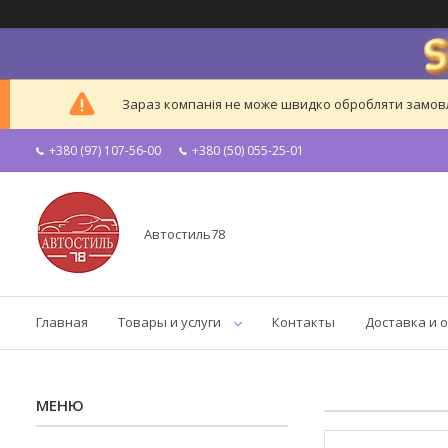
Зараз компанія не може швидко обробляти замовле
+380 (97) 107-56-00
+380 (50) 055-25-01
Автостиль78
Главная
Товары и услуги
Контакты
Доставка и 