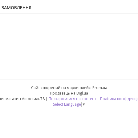
Я ЗАМОВЛЕННЯ
Сайт створений на маркетплейсі
Prom.ua
Продавець на Bigl.ua
Інтернет магазин Автостиль78 |
Поскаржитися на контент
|
Політика конфіденці
Select Language
▼