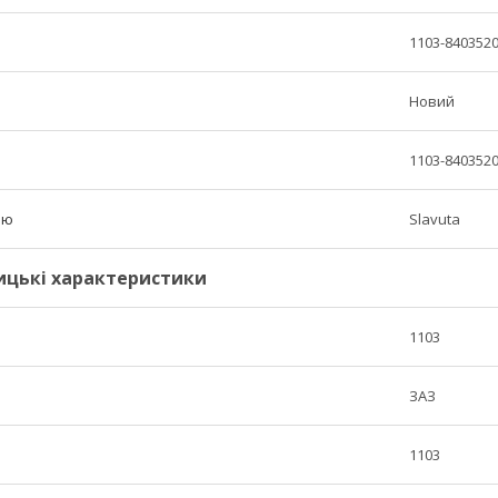
1103-840352
Новий
1103-840352
лю
Slavuta
ицькі характеристики
1103
ЗАЗ
1103