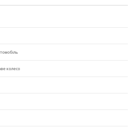
томобіль
ве колесо