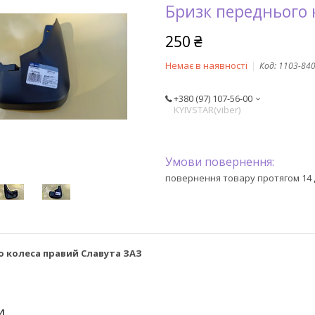
Бризк переднього 
250 ₴
Немає в наявності
Код:
1103-84
+380 (97) 107-56-00
KYIVSTAR(viber)
повернення товару протягом 14 
о колеса правий Славута ЗАЗ
И