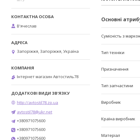
Основні атриб
В'ячеслав
Сумісність з марко
Запоріжжя, Запоріжжя, Україна
Тип техніки
Призначення
Інтернет магазин Автостиль78
Тип запчастини
Виробник
http://avtostil78.zp.ua
avtostil78@ukr.net
Країна виробник
+380971075600
+380971075600
Матеріал
+380971075600