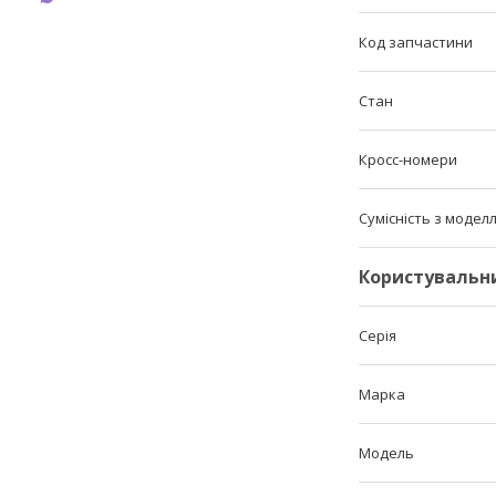
Код запчастини
Стан
Кросс-номери
Сумісність з модел
Користувальн
Серія
Марка
Модель