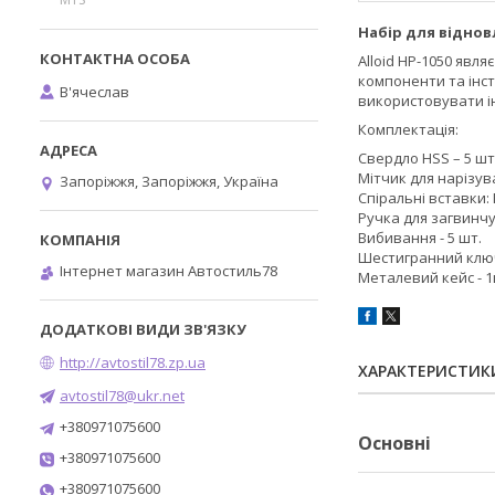
Набір для віднов
Alloid НР-1050 явл
компоненти та інст
В'ячеслав
використовувати і
Комплектація:
Свердло HSS – 5 шт
Мітчик для нарізув
Запоріжжя, Запоріжжя, Україна
Спіральні вставки: M
Ручка для загвинчу
Вибивання - 5 шт.
Шестигранний ключ
Інтернет магазин Автостиль78
Металевий кейс - 
http://avtostil78.zp.ua
ХАРАКТЕРИСТИК
avtostil78@ukr.net
+380971075600
Основні
+380971075600
+380971075600