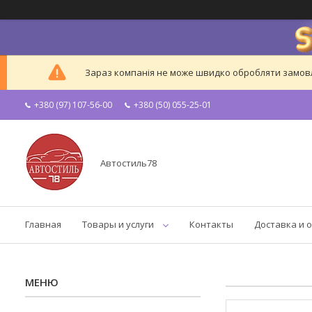
Зараз компанія не може швидко обробляти замовле
+380 (97) 107-56-00
+380 (50) 055-25-01
Автостиль78
Главная
Товары и услуги
Контакты
Доставка и 