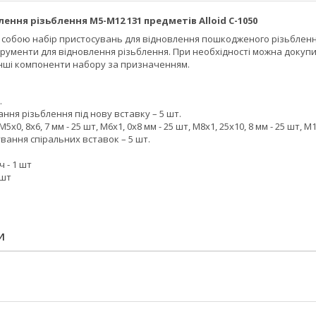
лення різьблення M5-M12 131 предметів Alloid C-1050
яє собою набір пристосувань для відновлення пошкодженого різьблення
рументи для відновлення різьблення. При необхідності можна докупи
нші компоненти набору за призначенням.
.
ання різьблення під нову вставку – 5 шт.
5x0, 8x6, 7 мм - 25 шт, M6x1, 0x8 мм - 25 шт, M8x1, 25x10, 8 мм - 25 шт, M10
вання спіральних вставок – 5 шт.
 - 1 шт
1шт
И