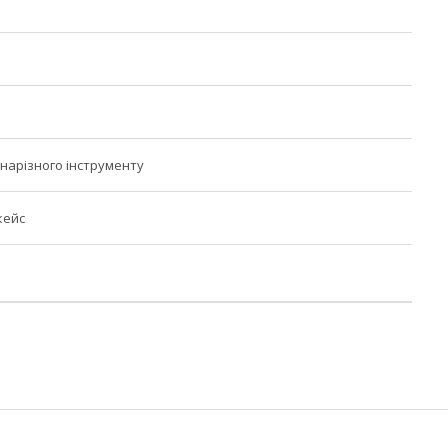
онарізного інструменту
кейс