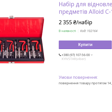
Набір для відновл
предметів Alloid C
2 355 ₴/набір
В наявності
Код:
102164
Купити
+380 (97) 107-56-00
KYIVSTAR(viber)
повернення товару протягом 14 