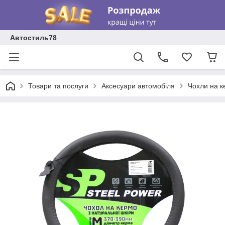
Автостиль78
Товари та послуги
Аксесуари автомобіля
Чохли на к