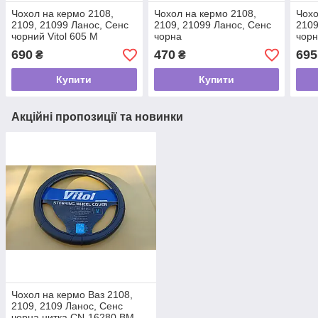
Чохол на кермо 2108,
Чохол на кермо 2108,
Чохо
2109, 21099 Ланос, Сенс
2109, 21099 Ланос, Сенс
2109
чорний Vitol 605 M
чорна
чорн
690
470
695
₴
₴
Купити
Купити
Акційні пропозиції та новинки
Чохол на кермо Ваз 2108,
2109, 2109 Ланос, Сенс
чорна нитка СN-16280 BМ