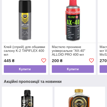
Клей (спрей) для обшивки
Мастило проникне
Маст
салону K-2 TAPIFLEX 400
універсальне "АХ-40"
мл V
мл
ALLOID PRO 400 мл
MoS
445
200
270
₴
₴
Купити
Купити
Акційні пропозиції та новинки