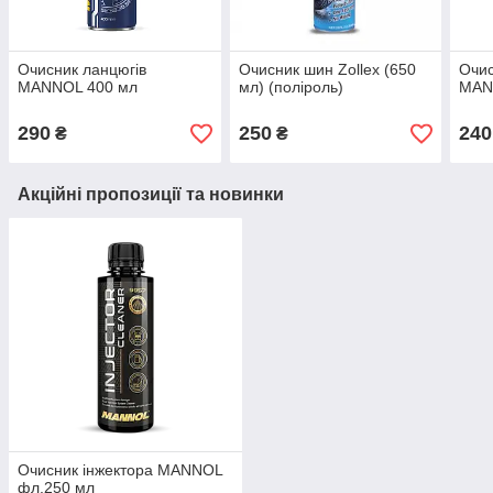
Очисник ланцюгів
Очисник шин Zollex (650
Очис
MANNOL 400 мл
мл) (поліроль)
MAN
290
250
240
₴
₴
Акційні пропозиції та новинки
Очисник інжектора MANNOL
фл.250 мл