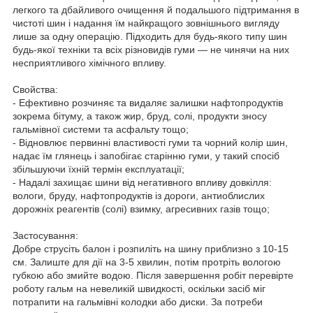
легкого та дбайливого очищення й подальшого підтримання в
чистоті шин і надання їм найкращого зовнішнього вигляду
лише за одну операцію. Підходить для будь-якого типу шин
будь-якої техніки та всіх різновидів гуми — не чинячи на них
несприятливого хімічного впливу.
Свойства:
- Ефективно розчиняє та видаляє залишки нафтопродуктів
зокрема бітуму, а також жир, бруд, солі, продукти зносу
гальмівної системи та асфальту тощо;
- Відновлює первинні властивості гуми та чорний колір шин,
надає їм глянець і запобігає старінню гуми, у такий спосіб
збільшуючи їхній термін експлуатації;
- Надалі захищає шини від негативного впливу довкілля:
вологи, бруду, нафтопродуктів із дороги, антиоблислих
дорожніх реагентів (солі) взимку, агресивних газів тощо;
Застосування:
Добре струсіть балон і розпиліть на шину приблизно з 10-15
см. Залиште для дії на 3-5 хвилин, потім протріть вологою
губкою або змийте водою. Після завершення робіт перевірте
роботу гальм на невеликій швидкості, оскільки засіб міг
потрапити на гальмівні колодки або диски. За потреби