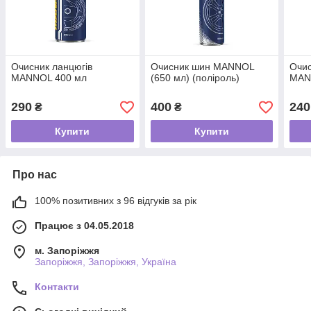
Очисник ланцюгів
Очисник шин MANNOL
Очис
MANNOL 400 мл
(650 мл) (поліроль)
MAN
290
400
240
₴
₴
Купити
Купити
Про нас
100% позитивних з 96 відгуків за рік
Працює з 04.05.2018
м. Запоріжжя
Запоріжжя, Запоріжжя, Україна
Контакти