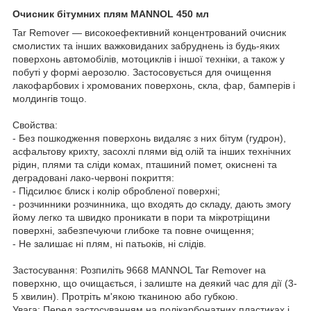
Очисник бітумних плям MANNOL 450 мл
Tar Remover — високоефективний концентрований очисник
смолистих та інших важковиданих забруднень із будь-яких
поверхонь автомобілів, мотоциклів і іншої техніки, а також у
побуті у формі аерозолю. Застосовується для очищення
лакофарбових і хромованих поверхонь, скла, фар, бамперів і
молдингів тощо.
Свойства:
- Без пошкодження поверхонь видаляє з них бітум (гудрон),
асфальтову крихту, засохлі плями від олій та інших технічних
рідин, плями та сліди комах, пташиний помет, окиснені та
деградовані лако-червоні покриття:
- Підсилює блиск і колір обробленої поверхні;
- розчинники розчинника, що входять до складу, дають змогу
йому легко та швидко проникати в пори та мікротріщини
поверхні, забезпечуючи глибоке та повне очищення;
- Не залишає ні плям, ні патьоків, ні слідів.
Застосування: Розпиліть 9668 MANNOL Tar Remover на
поверхню, що очищається, і залиште на деякий час для дії (3-
5 хвилин). Протріть м'якою тканиною або губкою.
Увага: Перед застосуванням на полікарбонатних пластиках і