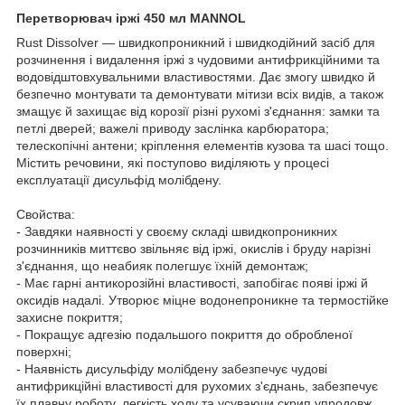
Перетворювач іржі 450 мл MANNOL
Rust Dissolver — швидкопроникний і швидкодійний засіб для
розчинення і видалення іржі з чудовими антифрикційними та
водовідштовхувальними властивостями. Дає змогу швидко й
безпечно монтувати та демонтувати мітизи всіх видів, а також
змащує й захищає від корозії різні рухомі з'єднання: замки та
петлі дверей; важелі приводу заслінка карбюратора;
телескопічні антени; кріплення елементів кузова та шасі тощо.
Містить речовини, які поступово виділяють у процесі
експлуатації дисульфід молібдену.
Свойства:
- Завдяки наявності у своєму складі швидкопроникних
розчинників миттєво звільняє від іржі, окислів і бруду нарізні
з'єднання, що неабияк полегшує їхній демонтаж;
- Має гарні антикорозійні властивості, запобігає появі іржі й
оксидів надалі. Утворює міцне водонепроникне та термостійке
захисне покриття;
- Покращує адгезію подальшого покриття до обробленої
поверхні;
- Наявність дисульфіду молібдену забезпечує чудові
антифрикційні властивості для рухомих з'єднань, забезпечує
їх плавну роботу, легкість ходу та усуваючи скрип упродовж