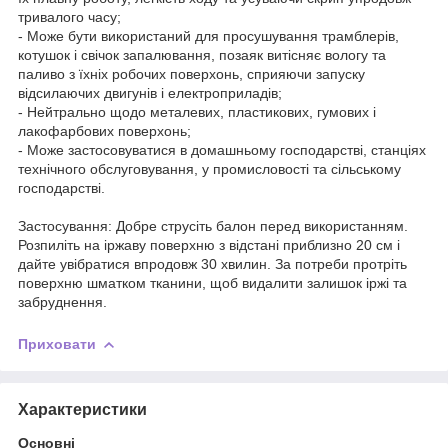
тривалого часу;
- Може бути використаний для просушування трамблерів,
котушок і свічок запалювання, позаяк витісняє вологу та
паливо з їхніх робочих поверхонь, сприяючи запуску
відсилаючих двигунів і електроприладів;
- Нейтрально щодо металевих, пластикових, гумових і
лакофарбових поверхонь;
- Може застосовуватися в домашньому господарстві, станціях
технічного обслуговування, у промисловості та сільському
господарстві.
Застосування: Добре струсіть балон перед використанням.
Розпиліть на іржаву поверхню з відстані приблизно 20 см і
дайте увібратися впродовж 30 хвилин. За потреби протріть
поверхню шматком тканини, щоб видалити залишок іржі та
забруднення.
Приховати
Характеристики
Основні