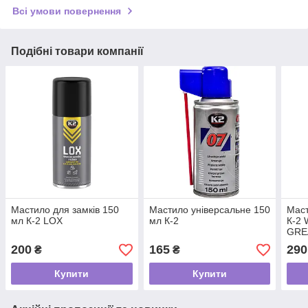
Всі умови повернення
Подібні товари компанії
Мастило для замків 150
Мастило універсальне 150
Маст
мл К-2 LOX
мл К-2
К-2
GRE
200
165
290
₴
₴
Купити
Купити