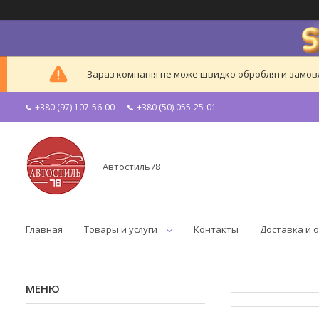
Зараз компанія не може швидко обробляти замовле
+380 (97) 107-56-00
+380 (50) 055-25-01
Автостиль78
Главная
Товары и услуги
Контакты
Доставка и 