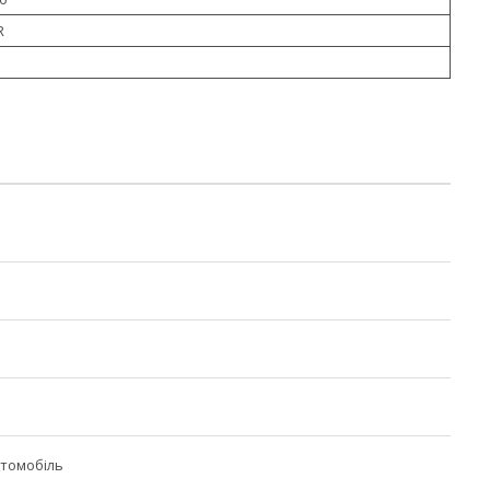
R
томобіль