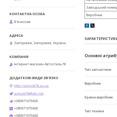
Заводський номе
Виробник
В'ячеслав
ХАРАКТЕРИСТИК
Запоріжжя, Запоріжжя, Україна
Основні атриб
Інтернет магазин Автостиль78
Тип запчастини
Виробник
http://avtostil78.zp.ua
avtostil78@ukr.net
Країна виробник
+380971075600
+380971075600
Тип техніки
+380971075600