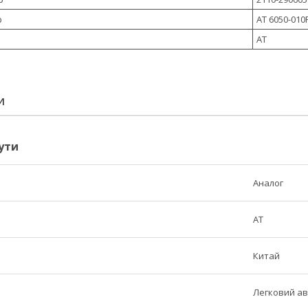
р
AT 6050-010
АТ
И
ути
Аналог
AT
Китай
Легковий ав