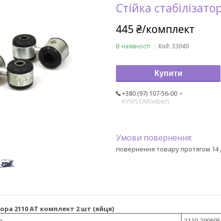
Стійка стабілізато
445 ₴/комплект
В наявності
Код:
33040
Купити
+380 (97) 107-56-00
KYIVSTAR(viber)
повернення товару протягом 14 
ора 2110 АТ комплект 2 шт (яйця)
р
2110-290605