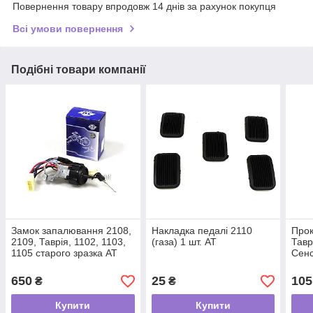
Повернення товару впродовж 14 днів за рахунок покупця
Всі умови повернення
Подібні товари компанії
Замок запалювання 2108,
Накладка педалі 2110
Прок
2109, Таврія, 1102, 1103,
(газа) 1 шт. АТ
Тавр
1105 старого зразка АТ
Сенс
гер
650
25
105
₴
₴
Купити
Купити