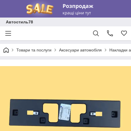
Автостиль78
Товари та послуги
Аксесуари автомобіля
Накладки а