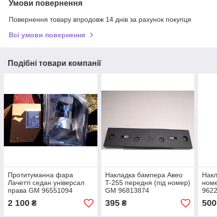
Умови повернення
Повернення товару впродовж 14 днів за рахунок покупця
Всі умови повернення
Подібні товари компанії
Протитуманна фара
Накладка бампера Авео
Накл
Лачетті седан універсал
T-255 передня (під номер)
номе
права GM 96551094
GM 96813874
962
2 100
395
500
₴
₴