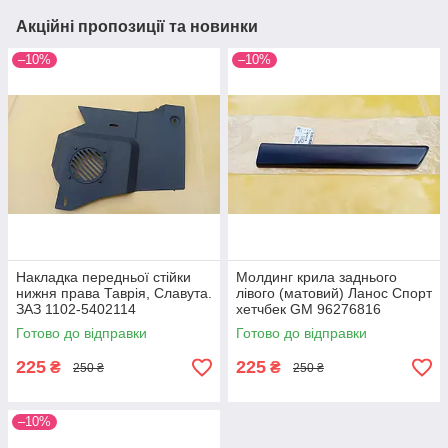
Акційні пропозиції та новинки
–10%
–10%
Накладка передньої стійки
Молдинг крила заднього
нижня права Таврія, Славута.
лівого (матовий) Ланос Спорт
ЗАЗ 1102-5402114
хетчбек GM 96276816
Готово до відправки
Готово до відправки
225
225
₴
₴
250 ₴
250 ₴
–10%