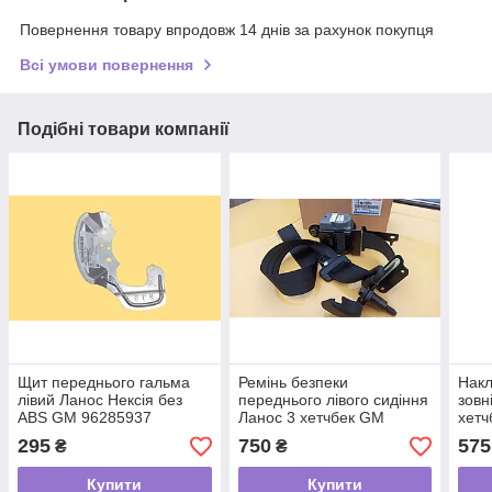
Повернення товару впродовж 14 днів за рахунок покупця
Всі умови повернення
Подібні товари компанії
Щит переднього гальма
Ремінь безпеки
Накл
лівий Ланос Нексія без
переднього лівого сидіння
зовн
ABS GM 96285937
Ланос 3 хетчбек GM
хетч
96243258
964
295
750
575
₴
₴
Купити
Купити