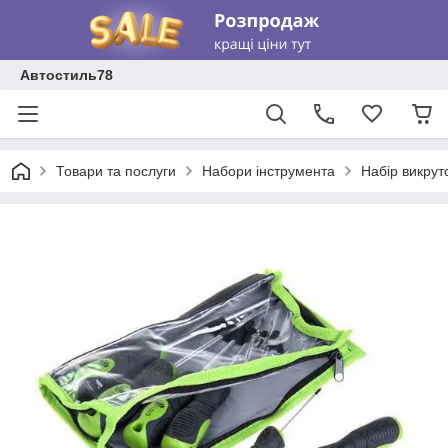
Автостиль78
Товари та послуги
Набори інструмента
Набір викруто