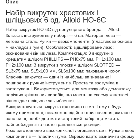
Опис
Набір викруток хрестових і
шліцьових 6 од. Alloid НО-6С
Набір викруток НО-6С від популярного бренда — Alloid.
Кількість інструментів у наборі — 6 шт. Матеріал леза —
легована сталь. Ручки — двокомпонентні (пластикова основа
+ накладки з гуми). Особливості: відшліфоване лезо;
оксидований кінчик леза. Комплектація: 3 викрутки з
хрещатим шліцом PHILLIPS — РН0х75 мм, РН1х100 мм,
РН2х100 мм; 3 викрутки з плоским шліцом SLOTTED —
SL3x75 мм, SL5x100 мм, SL6x100 мм; паковання чохол.
Класичні викрутки — один із найбільш впізнаваних і
поширених ручних інструментів. Проста та зрозуміла в
застосуванні. Використовується для монтажу або демонтажу
нарізних кріпильних виробів, що мають на своєму капелюсі
відповідне шліцьове заглиблення.
Використовується викрутка фактично всіма. Тому в будь-
якому приміщенні, незалежно від його призначення, житлове
воно чи ні, необхідно мати стартовий набір, що містить
найнеобхідніші та часто трапляються розміри.
Лезо виготовлене з високоякісної легованої сталі. Ручки з двох
компонентів — пластик і гума. Окремо варто зазначити форму