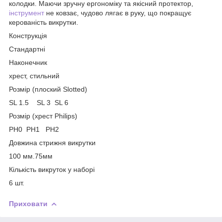
колодки. Маючи зручну ергономіку та якісний протектор,
інструмент
не ковзає, чудово лягає в руку, що покращує
керованість викрутки.
Конструкція
Стандартні
Наконечник
хрест, стильний
Розмір (плоский Slotted)
SL 1.5 SL 3 SL 6
Розмір (хрест Philips)
PH0 PH1 PH2
Довжина стрижня викрутки
100 мм.75мм
Кількість викруток у наборі
6 шт.
Приховати