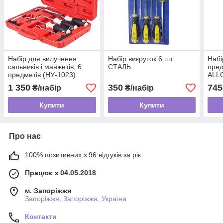
Набір для вилучення
Набір викруток 6 шт.
Набі
сальників і манжетів, 6
СТАЛЬ
пред
предметів (НУ-1023)
ALL
1 350
350
745
₴/набір
₴/набір
Купити
Купити
Про нас
100% позитивних з 96 відгуків за рік
Працює з 04.05.2018
м. Запоріжжя
Запоріжжя, Запоріжжя, Україна
Контакти