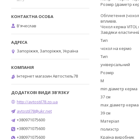
Розмір (діаметр ке
Обплетення (чохол)
впливів.
В'ячеслав
Чохол керма VITOL 
Завдяки еластичній 
Тип
чохол на кермо
Запоріжжя, Запоріжжя, Україна
Тип
універсальний
Розмір
Інтернет магазин Автостиль78
М
min діаметр керма
37 см
http://avtostil78.zp.ua
max діаметр керма
avtostil78@ukr.net
39 см
+380971075600
Матеріал
+380971075600
полиэстр
+380971075600
Країна виробник