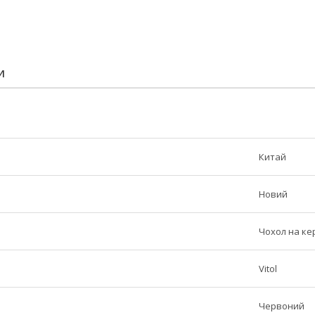
И
Китай
Новий
Чохол на ке
Vitol
Червоний