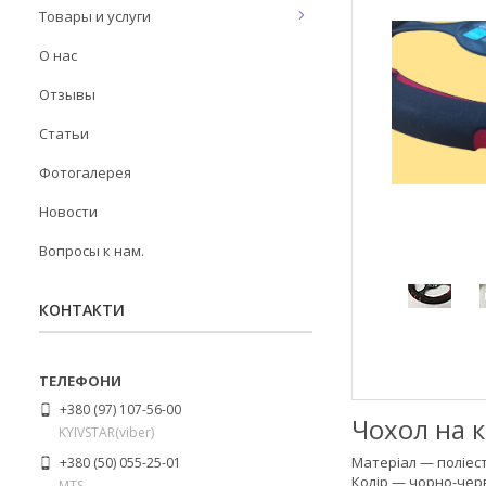
Товары и услуги
О нас
Отзывы
Статьи
Фотогалерея
Новости
Вопросы к нам.
КОНТАКТИ
+380 (97) 107-56-00
Чохол на к
KYIVSTAR(viber)
Матеріал — поліес
+380 (50) 055-25-01
Колір — чорно-че
MTS