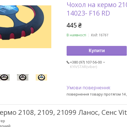
Чохол на кермо 210
14023- F16 RD
445 ₴
В наявності
Код:
16761
Купити
+380 (97) 107-56-00
KYIVSTAR(viber)
повернення товару протягом 14 
ермо 2108, 2109, 21099 Ланос, Сенс Vit
тер
рвоний