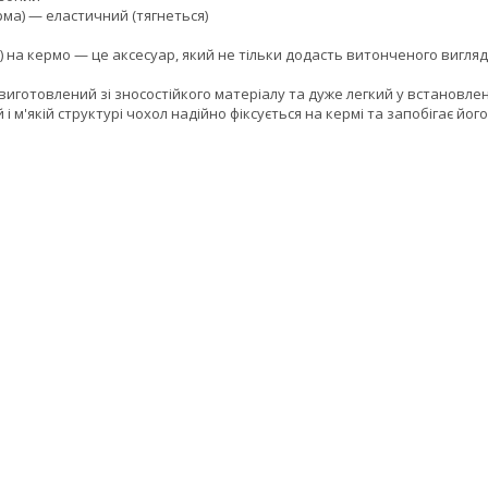
рма) — еластичний (тягнеться)
 на кермо — це аксесуар, який не тільки додасть витонченого вигля
виготовлений зі зносостійкого матеріалу та дуже легкий у встановлен
і м'якій структурі чохол надійно фіксується на кермі та запобігає йо