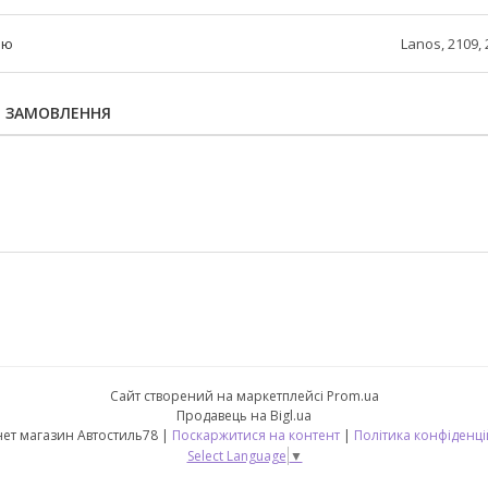
лю
Lanos, 2109,
Я ЗАМОВЛЕННЯ
Сайт створений на маркетплейсі
Prom.ua
Продавець на Bigl.ua
Інтернет магазин Автостиль78 |
Поскаржитися на контент
|
Політика конфіденці
Select Language
▼