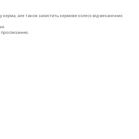
ду керма, але також захистить кермове колесо від механічних
ні.
го прослизанню.