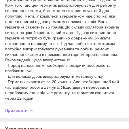
Крім того, що цей герметик використовується для ремонту
вихлопної системи, його можна використовувати й для
побутової мети. У комплекті з герметиком йде сіточка, яка
стане в пригоді під час ремонту великих отворів. Вага
герметика становить 75 грамів. До складу ізолятора входить
силікат натрію й кристалічний кварц. Під час використання
герметика потрібно бути гранично обережним. Уникати
потрапляння на шкіру та очі. Під час роботи з герметиком
потрібно використовувати рукавички та робити ремонт
вихлопної системи в приміщенні з гарним провітрюванням.
Рекомендації щодо використання:
- Перед нанесенням необхідно знежирити поверхню та
позбавити іржі.
- Для великих дірок використовувати металеву сітку.
- Герметик схопиться за 20 хвилин. Але необхідно, щоб цей
час відбувся робота двигуна. Якщо двигун перебуває в
неробочому стані під час ремонту, то герметик схопиться
через 12 годин.
Приховати