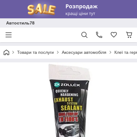
Автостиль78
Товари та послуги
Аксесуари автомобіля
Клеї та ге