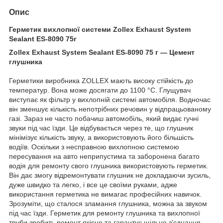
Опис
Герметик вихлопної системи Zollex Exhaust System
Sealant ES-8090 75г
Zollex Exhaust System Sealant ES-8090 75 г — Цемент
глушника
Герметики виробника ZOLLEX мають високу стійкість до
температур. Вона може досягати до 1100 °C. Глущувач
виступає як фільтр у вихлопній системі автомобіля. Водночас
він зменшує кількість непотрібних речовин у відпрацьованому
газі. Зараз не часто побачиш автомобіль, який видає гучні
звуки під час їзди. Це відбувається через те, що глушник
мінімізує кількість звуку, а використовують його більшість
водіїв. Оскільки з несправною вихлопною системою
пересування на авто неприпустима та заборонена багато
водія для ремонту свого глушника використовують герметик.
Він дає змогу відремонтувати глушник не докладаючи зусиль,
дуже швидко та легко, і все це своїми руками, адже
використання герметика не вимагає професійних навичок.
Зрозуміти, що сталося зламання глушника, можна за звуком
під час їзди. Герметик для ремонту глушника та вихлопної
труби зробить ремонт якісно та гарантує щільне з'єднання.