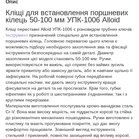
Опис
Кліщі для встановлення поршневих
кілець 50-100 мм УПК-1006 Alloid
Кліщі переставні Alloid УПК-1006 є різновидом трубних ключів.
Інструмент
призначений спеціально для встановлення
поршневих кілець. Головною перевагою цього ключа є
можливість підбору необхідного захоплення зіва та фіксації
інструмента безпосередньо на самій деталі. Діаметр
захоплення цієї моделі становить 50-100 мм. Ручки
використовуються як важіль, що сприяє без зайвих зусиль
зірвати прикипілу або закисну деталь, або ж навпаки щільно її
зафіксувати. На робочій поверхні губок передбачені
спеціальні насічки, які дають змогу інструменту краще
фіксуватися на деталі та не прослизати. Крім того, губки
ефективні як у роботі із шестигранними з'єднаннями, так і з
круглими перерізами.
Матеріалом виготовлення послугувала хромо-ванадієва сталь
Cr-V. Вона має високу міцність, не піддається корозії та стійка
до різноманітних механічних пошкоджень. Ручки виготовлені з
пластику та мають прогумоване покриття, що дає змогу
комфортно працювати. Зовнішній вигляд інструмента
стильний і приємний, повністю захищений від впливу корозії,