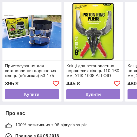
Пристосування для
Кліщі для встановлення
Кліщ
встановлення поршневих
поршневих кілець 110-160
порш
кілець (обтискач) 53-175
мм, УПК-1008 ALLOID
мм, 
мм Alloid ОК-4057
395
445
480
₴
₴
Купити
Купити
Про нас
100% позитивних з 96 відгуків за рік
Працює з 04.05.2018