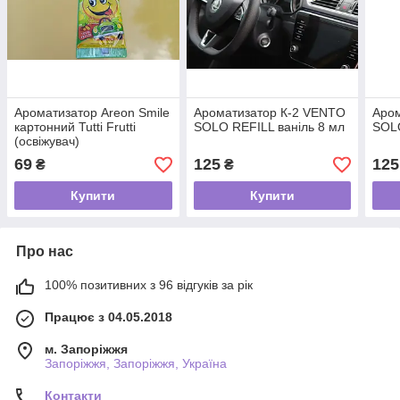
Ароматизатор Areon Smile
Ароматизатор К-2 VENTO
Аро
картонний Tutti Frutti
SOLO REFILL ваніль 8 мл
SOL
(освіжувач)
69
125
125
₴
₴
Купити
Купити
Про нас
100% позитивних з 96 відгуків за рік
Працює з 04.05.2018
м. Запоріжжя
Запоріжжя, Запоріжжя, Україна
Контакти