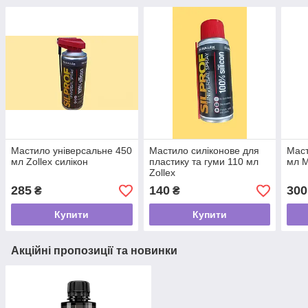
Мастило універсальне 450
Мастило силіконове для
Маст
мл Zollex силікон
пластику та гуми 110 мл
мл 
Zollex
285
140
300
₴
₴
Купити
Купити
Акційні пропозиції та новинки