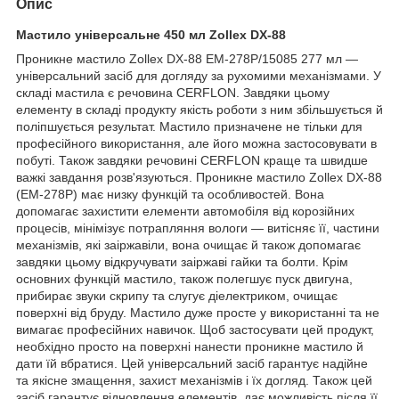
Опис
Мастило універсальне 450 мл Zollex DX-88
Проникне мастило Zollex DX-88 EM-278P/15085 277 мл —
універсальний засіб для догляду за рухомими механізмами. У
складі мастила є речовина CERFLON. Завдяки цьому
елементу в складі продукту якість роботи з ним збільшується й
поліпшується результат. Мастило призначене не тільки для
професійного використання, але його можна застосовувати в
побуті. Також завдяки речовині CERFLON краще та швидше
важкі завдання розв'язуються. Проникне мастило Zollex DX-88
(EM-278P) має низку функцій та особливостей. Вона
допомагає захистити елементи автомобіля від корозійних
процесів, мінімізує потрапляння вологи — витісняє її, частини
механізмів, які заіржавіли, вона очищає й також допомагає
завдяки цьому відкручувати заіржаві гайки та болти. Крім
основних функцій мастило, також полегшує пуск двигуна,
прибирає звуки скрипу та слугує діелектриком, очищає
поверхні від бруду. Мастило дуже просте у використанні та не
вимагає професійних навичок. Щоб застосувати цей продукт,
необхідно просто на поверхні нанести проникне мастило й
дати їй вбратися. Цей універсальний засіб гарантує надійне
та якісне змащення, захист механізмів і їх догляд. Також цей
засіб гарантує відновлення елементів, дає можливість після її