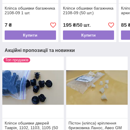
Кліпса обшивки багажника
Кліпси обшивки багажника
Кліп
2108-09 1 шт.
2108-09 (50 шт.)
арки
7
195
85
₴
₴/50 шт.
₴
Купити
Купити
Акційні пропозиції та новинки
Топ продажів
Кліпси обшивки дверей
Пістон (кліпса) кріплення
Таврія, 1102, 1103, 1105 (50
бризковика Ланос, Авео GM