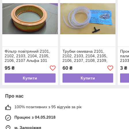
Фільтр повітряний 2101,
Трубки омивача 2101,
Прок
2102, 2103, 2104, 2105,
2102, 2103, 2104, 2105,
пали
2106, 2107 Альфа 101
2106, 2107, 2108, 2109,
2103
21099 комплект із
2107
95
60
3
₴
₴
₴
трійником
(пар
Купити
Купити
Про нас
100% позитивних з 95 відгуків за рік
Працює з 04.05.2018
м. Запоріжжя