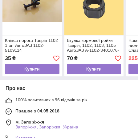
Кліпса порога Таврія 1102
Втулка кермової рейки
Накл
1 шт АвтоЗАЗ 1102-
Таврія, 1102, 1103, 1105
нижн
5109114
АвтоЗАЗ A-1102-3401076-
Слав
02
540
35
70
225
₴
₴
Купити
Купити
Про нас
100% позитивних з 96 відгуків за рік
Працює з 04.05.2018
м. Запоріжжя
Запоріжжя, Запоріжжя, Україна