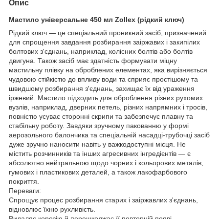
Опис
Мастило універсальне 450 мл Zollex (рідкий ключ)
Рідкий ключ — це спеціальний проникний засіб, призначений
для спрощення завдання розбирання заіржавих і закипілих
болтових з'єднань, наприклад, колісних болтів або болтів
двигуна. Також засіб має здатність формувати міцну
мастильну плівку на оброблених елементах, яка вирізняється
чудовою стійкістю до впливу води та сприяє простішому та
швидшому розбирання з'єднань, захищає їх від ураження
іржевий. Мастило підходить для оброблення різних рухомих
вузлів, наприклад, дверних петель, різних напрямних і тросів,
повністю усуває сторонні скрипи та забезпечує плавну та
стабільну роботу. Завдяки зручному пакованню у формі
аерозольного балончика та спеціальній насадці-трубочці засіб
дуже зручно наносити навіть у важкодоступні місця. Не
містить розчинників та інших агресивних інгредієнтів — є
абсолютно нейтральною щодо чорних і кольорових металів,
гумових і пластикових деталей, а також лакофарбового
покриття.
Переваги:
Спрощує процес розбирання старих і заіржавлих з'єднань,
відновлює їхню рухливість.
Видаляє корозію й перешкоджає її повторній появі.