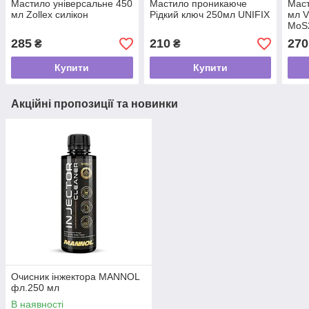
Мастило універсальне 450
Мастило проникаюче
Маст
мл Zollex силікон
Рідкий ключ 250мл UNIFIX
мл V
MoS
285
210
270
₴
₴
Купити
Купити
Акційні пропозиції та новинки
Очисник інжектора MANNOL
фл.250 мл
В наявності