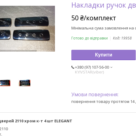
Накладки ручок дв
50 ₴/комплект
Мінімальна сума замовлення на с
Готово до відправки
Код:
19958
Купити
+380 (97) 107-56-00
KYIVSTAR(viber)
повернення товару протягом 14 
верей 2110 хром к-т 4 шт ELEGANT
2110
т.