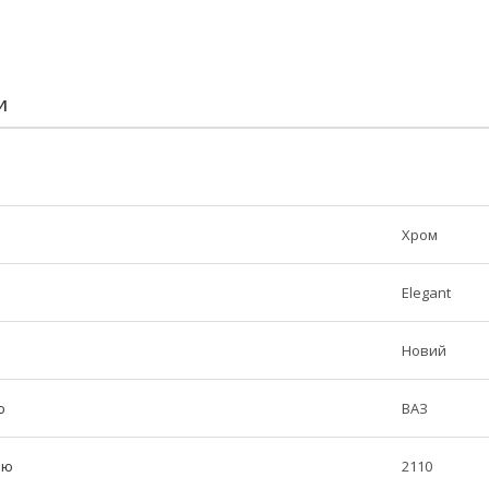
И
Хром
Elegant
Новий
ю
ВАЗ
лю
2110