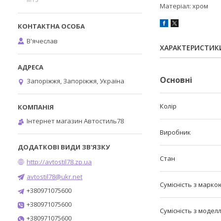
Матеріал: хром
В'ячеслав
ХАРАКТЕРИСТИК
Основні
Запоріжжя, Запоріжжя, Україна
Колір
Інтернет магазин Автостиль78
Виробник
Стан
http://avtostil78.zp.ua
avtostil78@ukr.net
Сумісність з марко
+380971075600
+380971075600
Сумісність з модел
+380971075600