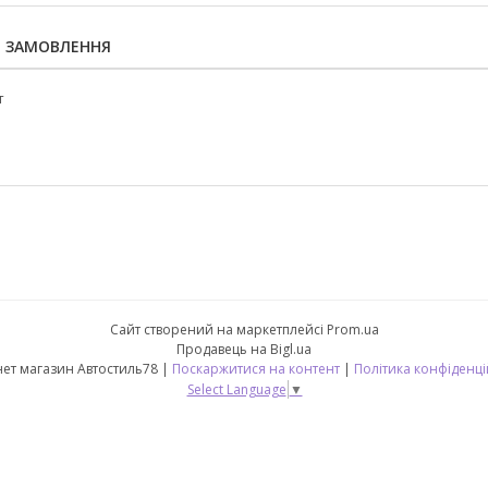
Я ЗАМОВЛЕННЯ
т
Сайт створений на маркетплейсі
Prom.ua
Продавець на Bigl.ua
Інтернет магазин Автостиль78 |
Поскаржитися на контент
|
Політика конфіденці
Select Language
▼