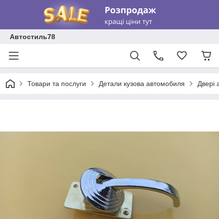
Автостиль78
Товари та послуги
Детали кузова автомобиля
Двері 