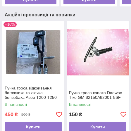
Акційні пропозиції та новинки
–10%
Ручка троса відкривання
багажника та лючка
Ручка троса капота Daewoo
бензобака Авео T200 T250
Тіко GM 82150A82001-5SF
седан GM 96216127
В наявності
В наявності
450
150
₴
₴
500 ₴
Купити
Купити