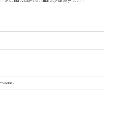
ня зліва від рукавичного ящика ручки регулювання
ia
томобіль