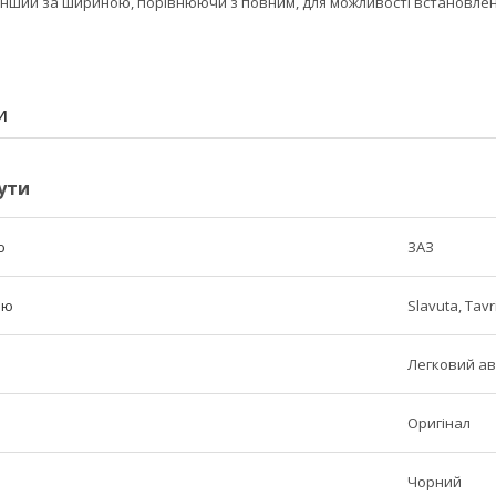
нший за шириною, порівнюючи з повним, для можливості встановлен
И
ути
ю
ЗАЗ
лю
Slavuta, Tavr
Легковий ав
Оригінал
Чорний