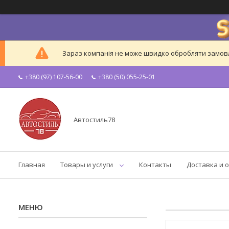
Зараз компанія не може швидко обробляти замовле
+380 (97) 107-56-00
+380 (50) 055-25-01
Автостиль78
Главная
Товары и услуги
Контакты
Доставка и 