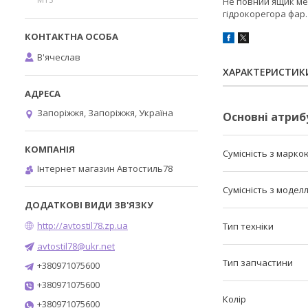
Не повний ящик ме
гідрокорегора фар.
В'ячеслав
ХАРАКТЕРИСТИК
Запоріжжя, Запоріжжя, Україна
Основні атриб
Сумісність з марко
Інтернет магазин Автостиль78
Сумісність з модел
http://avtostil78.zp.ua
Тип техніки
avtostil78@ukr.net
Тип запчастини
+380971075600
+380971075600
Колір
+380971075600