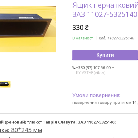
Ящик перчатковий 
ЗАЗ 11027-5325140
330 ₴
В наявності
Код:
11027-5325140
Купити
+380 (97) 107-56-00
KYIVSTAR(viber)
повернення товару протягом 14 
 (речовий) "люкс" Таврія Славута. ЗАЗ 11027-5325140(
ка: 80*245 мм