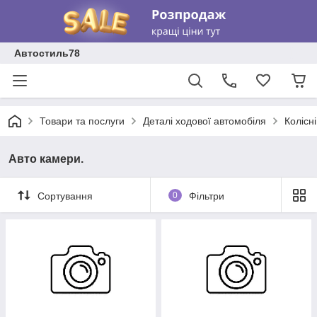
Автостиль78
Товари та послуги
Деталі ходової автомобіля
Колісн
Авто камери.
Сортування
0
Фільтри