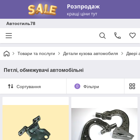
Автостиль78
Товари та послуги
Детали кузова автомобиля
Двері 
Петлі, обмежувачі автомобільні
Сортування
0
Фільтри