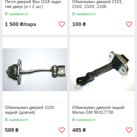
Петлі дверей Ваз 1118 задні
Обмежувач дверей 2101,
ліві двері (к-т 2 шт.)
2102, 2103, 2106
В наявності
В наявності
1 500
100
₴/пара
₴
Обмежувач дверей 1118
Обмежувач дверей задній
задній (довгий)
Матиз GM 96317730
В наявності
В наявності
589
485
₴
₴