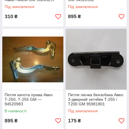
Під замовлення
Під замовлення
310
895
₴
₴
Петля капота права Авео
Петля лючка бензобака Авео
Т-250, Т-255 GM —
3-дверний хетчбек T-255 і
94520983
Т200 GM 95981801
В наявності
Під замовлення
895
175
₴
₴