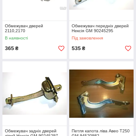
Обмежувач дверей
Обмежувач передніх дверей
2110,2170
Нексія GM 90245295
В наявності
Під замовлення
365
535
₴
₴
Обмежувач задніх дверей
Петля капота ліва Aвeo T250
лівий Нексія GM 90245297
GM 94520982